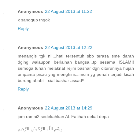
Anonymous
22 August 2013 at 11:22
x sanggup tngok
Reply
Anonymous
22 August 2013 at 12:22
menangis tgk ni....hati tersentuh sbb terasa sme darah
dging walaupon berlainan bangsa...tp sesama ISLAM!!
semoga tuhan melaknat rejim bashar dgn diturunnya hujan
umpama pisau yng menghiris...mcm yg penah terjadi kisah
burung ababil...sial bashar assad!!!
Reply
Anonymous
22 August 2013 at 14:29
jom ramai2 sedekahkan AL Fatihah dekat depa..
بِسْمِ اللّهِ الرَّحْمـَنِ الرَّحِيم