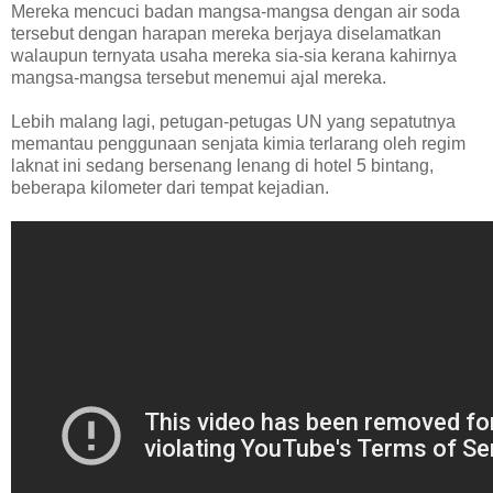
Mereka mencuci badan mangsa-mangsa dengan air soda
tersebut dengan harapan mereka berjaya diselamatkan
walaupun ternyata usaha mereka sia-sia kerana kahirnya
mangsa-mangsa tersebut menemui ajal mereka.
Lebih malang lagi, petugan-petugas UN yang sepatutnya
memantau penggunaan senjata kimia terlarang oleh regim
laknat ini sedang bersenang lenang di hotel 5 bintang,
beberapa kilometer dari tempat kejadian.