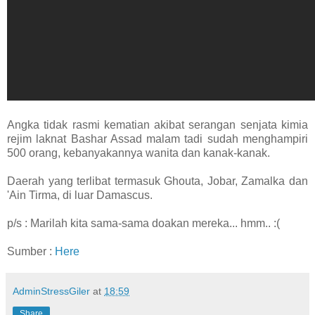
Angka tidak rasmi kematian akibat serangan senjata kimia
rejim laknat Bashar Assad malam tadi sudah menghampiri
500 orang, kebanyakannya wanita dan kanak-kanak.
Daerah yang terlibat termasuk Ghouta, Jobar, Zamalka dan
'Ai
n Tirma, di luar Damascus.
p/s : Marilah kita sama-sama doakan mereka... hmm.. :(
Sumber :
Here
AdminStressGiler
at
18:59
Share