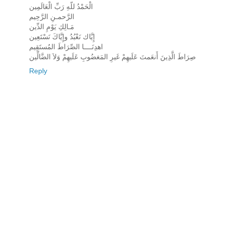
الْحَمْدُ للّهِ رَبِّ الْعَالَمِين
الرَّحمـنِ الرَّحِيم
مَـالِكِ يَوْمِ الدِّين
إِيَّاك نَعْبُدُ وإِيَّاكَ نَسْتَعِين
اهدِنَــــا الصِّرَاطَ المُستَقِيم
صِرَاطَ الَّذِينَ أَنعَمتَ عَلَيهِمْ غَيرِ المَغضُوبِ عَلَيهِمْ وَلاَ الضَّالِّين
Reply