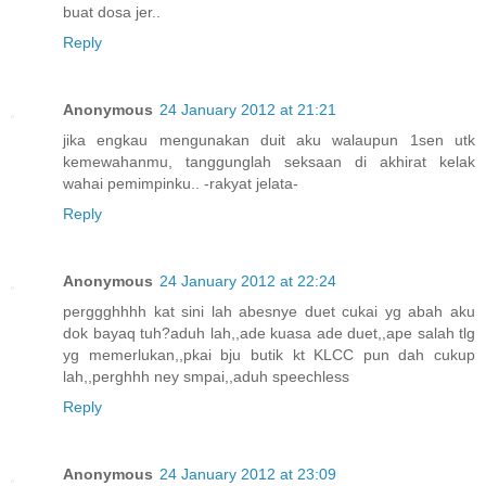
buat dosa jer..
Reply
Anonymous
24 January 2012 at 21:21
jika engkau mengunakan duit aku walaupun 1sen utk
kemewahanmu, tanggunglah seksaan di akhirat kelak
wahai pemimpinku.. -rakyat jelata-
Reply
Anonymous
24 January 2012 at 22:24
perggghhhh kat sini lah abesnye duet cukai yg abah aku
dok bayaq tuh?aduh lah,,ade kuasa ade duet,,ape salah tlg
yg memerlukan,,pkai bju butik kt KLCC pun dah cukup
lah,,perghhh ney smpai,,aduh speechless
Reply
Anonymous
24 January 2012 at 23:09