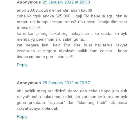
Anonymous
29 January 2012 at 20:53
anon 23:09...duit dier sendiri abah kau!!!!
cuba ko tgok angka 325,000... gaji PM bape la sgt.. xkn la
mmpu utk kumpul smpai ratus2 ribu pastu blanja dlm satu
transaksi jer!!
ko ni kan ,,mmg tipikal org melayu arr... ko xsedar kn byk
menda yg pemimpin sllu salah guna...
kat negara lain, kalo Pm dier buat hal..terus rakyat
kecam..tp kt negara ni,rakyat baikk cam celaka... kena
tindas cmmane pon... cool jer!!
Reply
Anonymous
29 January 2012 at 20:57
ahli politik mmg arr rileks!! deorg dah cekau bape juta duit
rakyat!! cuba bukak mate sikit,,,ko xprasan ke kerajaan byk
guna prkataan "xsyukur" dan "xkenang budi" utk psiko
rakyat spaya x btindak
Reply