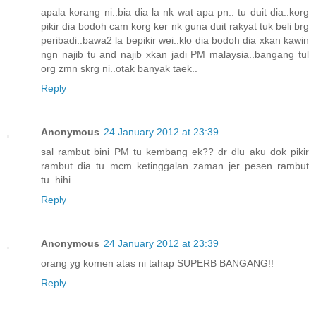
apala korang ni..bia dia la nk wat apa pn.. tu duit dia..korg
pikir dia bodoh cam korg ker nk guna duit rakyat tuk beli brg
peribadi..bawa2 la bepikir wei..klo dia bodoh dia xkan kawin
ngn najib tu and najib xkan jadi PM malaysia..bangang tul
org zmn skrg ni..otak banyak taek..
Reply
Anonymous
24 January 2012 at 23:39
sal rambut bini PM tu kembang ek?? dr dlu aku dok pikir
rambut dia tu..mcm ketinggalan zaman jer pesen rambut
tu..hihi
Reply
Anonymous
24 January 2012 at 23:39
orang yg komen atas ni tahap SUPERB BANGANG!!
Reply