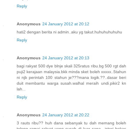
Reply
Anonymous
24 January 2012 at 20:12
hati2 dengan berita ni admin..aku yg takut.huhuhuhuhuhu
Reply
Anonymous
24 January 2012 at 20:13
bagi rakyat 500 dye blnje skali 325ratus ribu.bg 500 rgt dah
puji2 kerajaan malaysia.bkk minda sket boleh xxxxx..5tahun
ni njb perintah 100 stahun je???mana logik.??..dasar beri
duit membantu warga susah.walhal meraih undi.pikir2 kn
lah...
Reply
Anonymous
24 January 2012 at 20:22
3 rauts ribu?? huh dana sebanyak tu dah memang boleh
tolong ramai rakyat yang susah di luar sana.. isteri bekas