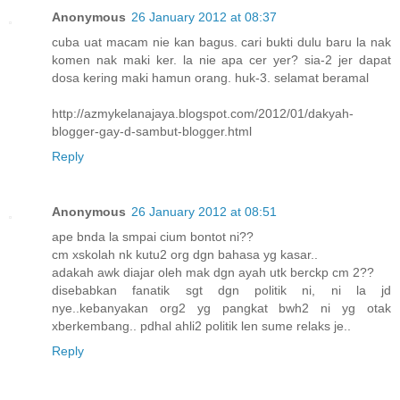
Anonymous
26 January 2012 at 08:37
cuba uat macam nie kan bagus. cari bukti dulu baru la nak
komen nak maki ker. la nie apa cer yer? sia-2 jer dapat
dosa kering maki hamun orang. huk-3. selamat beramal
http://azmykelanajaya.blogspot.com/2012/01/dakyah-
blogger-gay-d-sambut-blogger.html
Reply
Anonymous
26 January 2012 at 08:51
ape bnda la smpai cium bontot ni??
cm xskolah nk kutu2 org dgn bahasa yg kasar..
adakah awk diajar oleh mak dgn ayah utk berckp cm 2??
disebabkan fanatik sgt dgn politik ni, ni la jd
nye..kebanyakan org2 yg pangkat bwh2 ni yg otak
xberkembang.. pdhal ahli2 politik len sume relaks je..
Reply