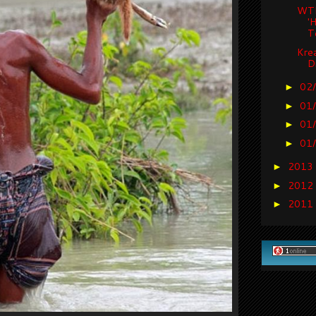
WTF 
'
Te
Krea
D
02
►
01
►
01
►
01
►
2013
►
2012
►
2011
►