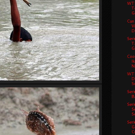
WTF
T
G
Cun 
V
Da
Seri
T
G
Cool
I
Ne
WTF
D
Se
Seri
B
Seri
S
S
Seri
G
Cu