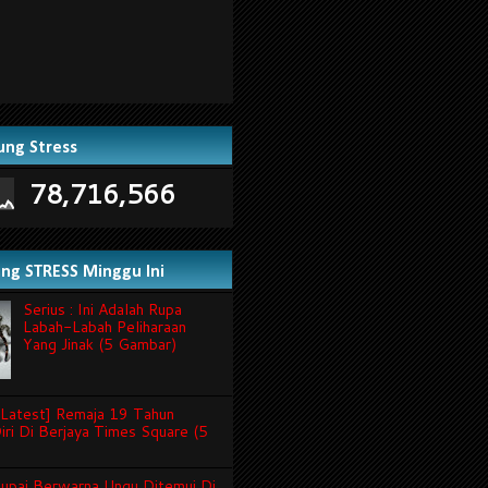
ung Stress
78,716,566
ling STRESS Minggu Ini
Serius : Ini Adalah Rupa
Labah-Labah Peliharaan
Yang Jinak (5 Gambar)
Latest] Remaja 19 Tahun
iri Di Berjaya Times Square (5
 Tupai Berwarna Ungu Ditemui Di