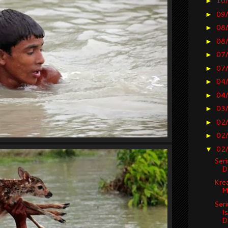
10
►
09
►
08
►
08
►
07
►
07
►
04
►
04
►
03
►
02
►
02
►
02
▼
Seri
D
Krea
M
Seri
I
Di