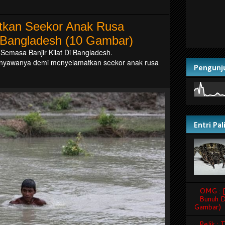
atkan Seekor Anak Rusa
i Bangladesh (10 Gambar)
emasa Banjir Kilat Di Bangladesh.
nyawanya demi menyelamatkan seekor anak rusa
Pengunj
Entri Pa
OMG : [
Bunuh D
Gambar)
Pelik :