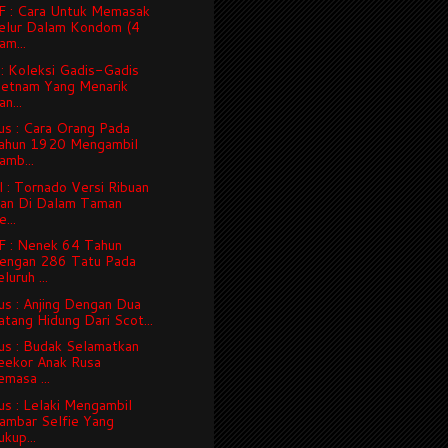
 : Cara Untuk Memasak
elur Dalam Kondom (4
am...
: Koleksi Gadis-Gadis
ietnam Yang Menarik
n...
us : Cara Orang Pada
ahun 1920 Mengambil
amb...
 : Tornado Versi Ribuan
kan Di Dalam Taman
...
 : Nenek 64 Tahun
engan 286 Tatu Pada
luruh ...
us : Anjing Dengan Dua
atang Hidung Dari Scot...
us : Budak Selamatkan
eekor Anak Rusa
emasa ...
us : Lelaki Mengambil
ambar Selfie Yang
kup...