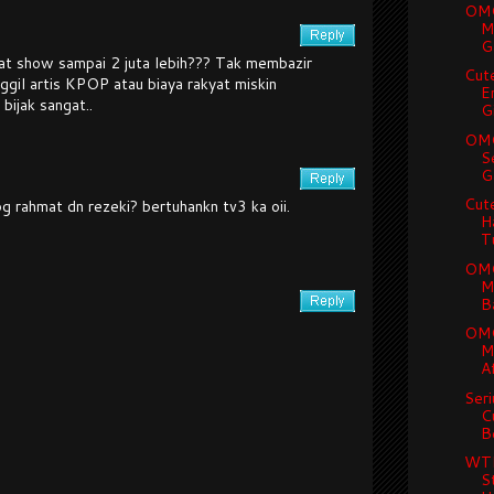
OMG 
M
G
at show sampai 2 juta lebih??? Tak membazir
Cute
ggil artis KPOP atau biaya rakyat miskin
E
bijak sangat..
G
OMG
S
G
Cute
g rahmat dn rezeki? bertuhankn tv3 ka oii.
H
Tu
OMG
M
B
OMG
M
Af
Seri
C
Be
WTF
S