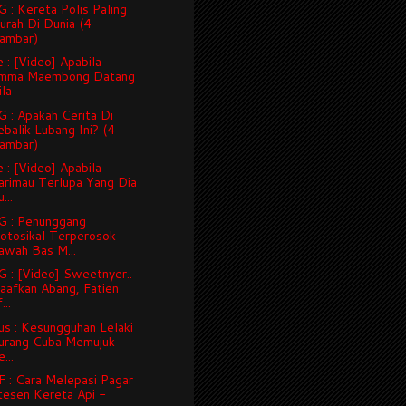
: Kereta Polis Paling
urah Di Dunia (4
ambar)
 : [Video] Apabila
mma Maembong Datang
ila
 : Apakah Cerita Di
ebalik Lubang Ini? (4
ambar)
 : [Video] Apabila
arimau Terlupa Yang Dia
...
 : Penunggang
otosikal Terperosok
awah Bas M...
 : [Video] Sweetnyer..
aafkan Abang, Fatien
...
us : Kesungguhan Lelaki
urang Cuba Memujuk
...
 : Cara Melepasi Pagar
tesen Kereta Api -