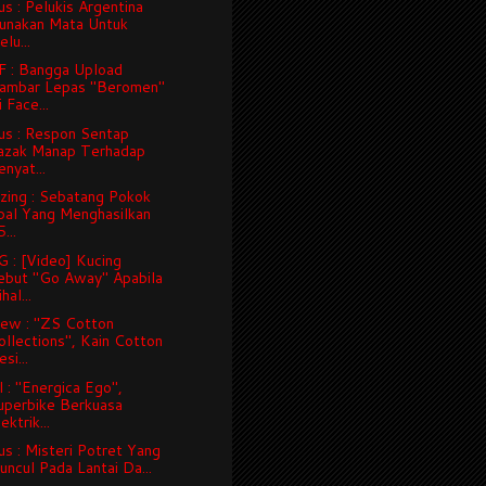
us : Pelukis Argentina
unakan Mata Untuk
lu...
 : Bangga Upload
ambar Lepas "Beromen"
 Face...
us : Respon Sentap
azak Manap Terhadap
nyat...
zing : Sebatang Pokok
pal Yang Menghasilkan
...
 : [Video] Kucing
ebut "Go Away" Apabila
hal...
iew : "ZS Cotton
ollections", Kain Cotton
si...
 : "Energica Ego",
uperbike Berkuasa
ektrik...
us : Misteri Potret Yang
uncul Pada Lantai Da...