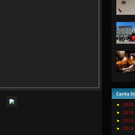
Cerita S
2020
►
2016
►
2015
►
2014
►