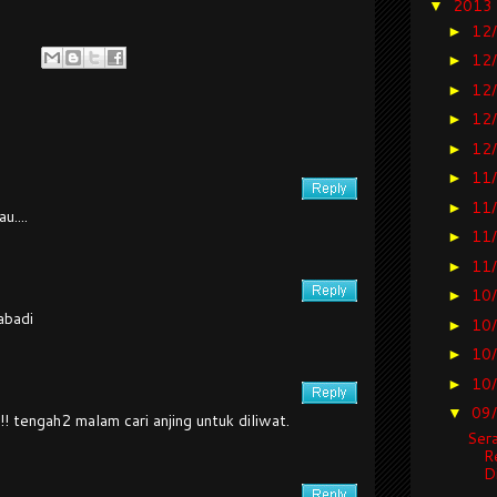
2013
▼
12
►
12
►
12
►
12
►
12
►
11
►
11
►
u....
11
►
11
►
10
►
abadi
10
►
10
►
10
►
09
▼
! tengah2 malam cari anjing untuk diliwat.
Sera
R
Di