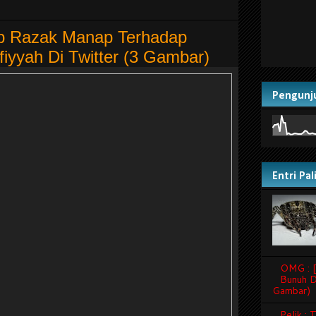
ap Razak Manap Terhadap
iyyah Di Twitter (3 Gambar)
Pengunj
Entri Pa
OMG : [
Bunuh D
Gambar)
Pelik :