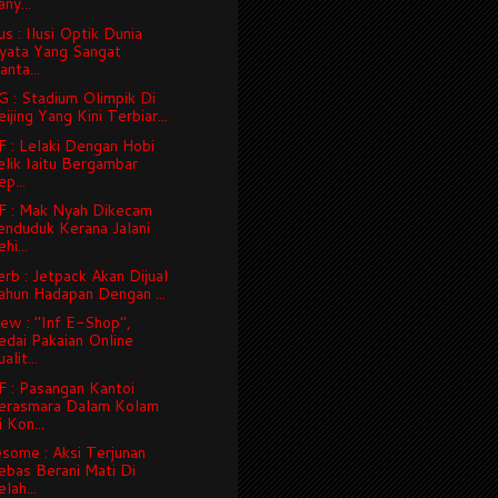
ny...
us : Ilusi Optik Dunia
yata Yang Sangat
nta...
 : Stadium Olimpik Di
ijing Yang Kini Terbiar...
 : Lelaki Dengan Hobi
elik Iaitu Bergambar
p...
 : Mak Nyah Dikecam
enduduk Kerana Jalani
hi...
rb : Jetpack Akan Dijual
ahun Hadapan Dengan ...
ew : "Inf E-Shop",
edai Pakaian Online
alit...
 : Pasangan Kantoi
erasmara Dalam Kolam
 Kon...
some : Aksi Terjunan
ebas Berani Mati Di
lah...