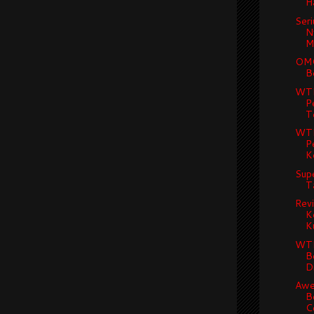
Ha
Seri
N
Ma
OMG
Be
WTF
P
Te
WTF
P
Ke
Supe
T
Revi
K
Ku
WTF
B
Di
Awe
B
Ce