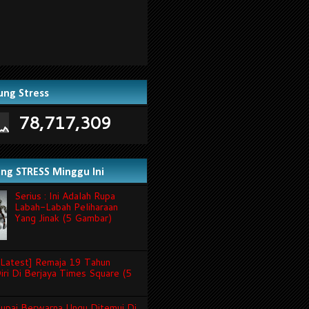
ung Stress
78,717,309
ling STRESS Minggu Ini
Serius : Ini Adalah Rupa
Labah-Labah Peliharaan
Yang Jinak (5 Gambar)
Latest] Remaja 19 Tahun
iri Di Berjaya Times Square (5
 Tupai Berwarna Ungu Ditemui Di