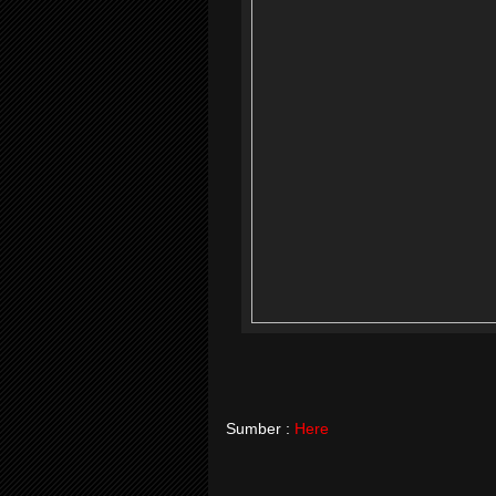
Sumber :
Here