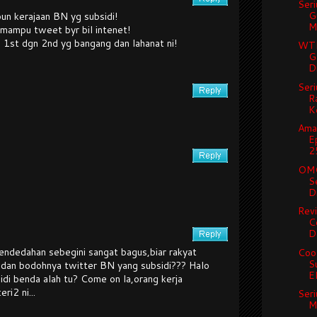
Seri
G
un kerajaan BN yg subsidi!
Me
k mampu tweet byr bil intenet!
on 1st dgn 2nd yg bangang dan lahanat ni!
WTF
G
Di
Seri
R
Ke
Ama
E
25
OMG
S
Di
Rev
C
De
endedahan sebegini sangat bagus,biar rakyat
Cool
S
,dan bodohnya twitter BN yang subsidi??? Halo
El
idi benda alah tu? Come on la,orang kerja
ri2 ni...
Seri
M